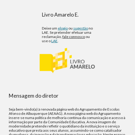
Livro Amarelo E.
Deixe um
elogio
ou
sugestão
no
LAE. Se pretender efetuar uma
reclamação,
fale connosco
ou
use o
LAE
.
Mensagem do diretor
Seja bem-vindo(a) à renovada página web do Agrupamento de Escolas
Afonso de Albuquerque (AEAAG). A nova página web do Agrupamento
insere-se numa política de melhoria contínua da comunicação e acesso à
informação por parte da Comunidade Educativa. A nova imagem de
modernidade pretende refletir o quotidiano da instituição e o serviço
educativo que presta aos seus alunos, assumindo-se como catalisador
da mudança, da inovação e da transformação na educação. Neste espaço