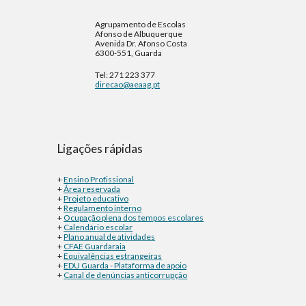
Agrupamento de Escolas
Afonso de Albuquerque
Avenida Dr. Afonso Costa
6300-551, Guarda
Tel: 271 223 377
direcao@aeaag.pt
Ligações rápidas
+
Ensino Profissional
+
Área reservada
+
Projeto educativo
+
Regulamento interno
+
Ocupação plena dos tempos escolares
+
Calendário escolar
+
Plano anual de atividades
+
CFAE Guardaraia
+
Equivalências estrangeiras
+
EDU Guarda - Plataforma de apoio
+
Canal de denúncias anticorrupção