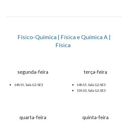
Físico-Química | Física e Química A |
Física
segunda-feira
terça-feira
14h15, Sala G2:SE3
1
4
h1
5
, Sala G2:SE3
15h10, Sala G2:SE3
quarta-feira
quinta-feira