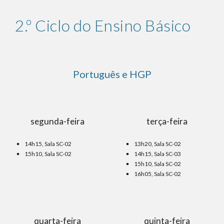
2.º Ciclo do Ensino Básico
Português e HGP
segunda-feira
terça-feira
14h15, Sala SC-02
1
3
h
2
0, Sala SC-02
15h10, Sala SC-02
14h15, Sala SC-0
3
15h10, Sala SC-0
2
16h05, Sala SC-0
2
quarta-feira
quinta-feira