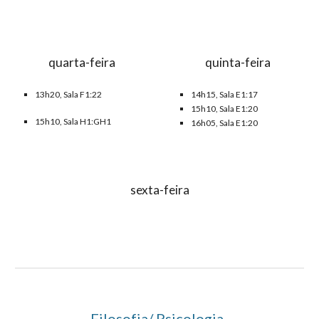
quarta-feira
quinta-feira
1
3
h
2
0, Sala
F
1:
22
1
4
h
15
, Sala
E
1:
17
15h10, Sala E1:
20
15h10, Sala
H1:
GH1
16h05, Sala E1:
20
sexta-feira
Filosofia/ Psicologia