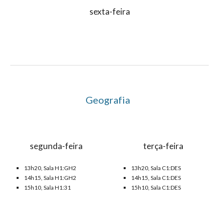
sexta-feira
Geografia
segunda-feira
terça-feira
13h20, Sala
H1:GH2
13h20, Sala
C1:DES
14h15, Sala H1:GH2
14h15, Sala C1:DES
1
5
h1
0
, Sala H1:
31
1
5
h1
0
, Sala C1:DES