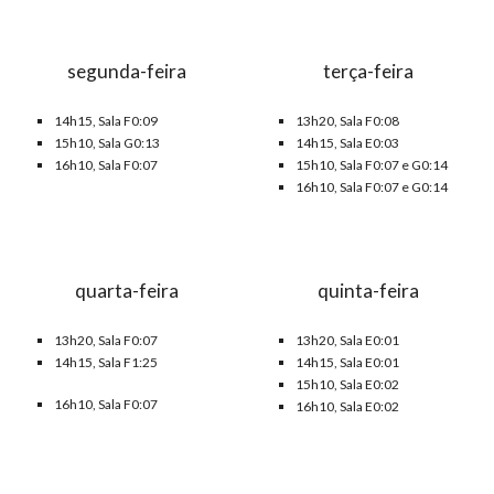
segunda-feira
terça-feira
14h15, Sala
F
0:0
9
13h20, Sala
F
0:0
8
15h10, Sala G0:13
14h15, Sala E0:0
3
16h10, Sala F0:07
15h10, Sala F0:0
7 e G0:14
16h
10
, Sala F0:0
7 e G0:14
quarta-feira
quinta-feira
13h20, Sala
F
0:0
7
13h20, Sala
E0:01
14h15, Sala
F1
:
25
14h15, Sala
E0:01
15h10, Sala
E
0:0
2
16h10, Sala F0:07
16h10, Sala
E
0:0
2