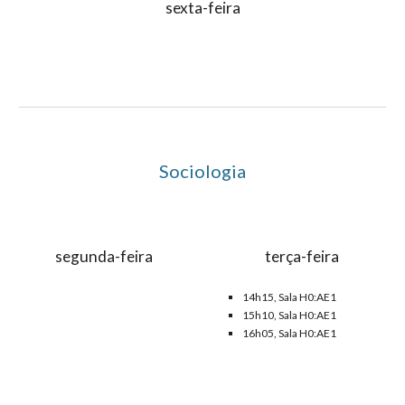
sexta-feira
Sociologia
segunda-feira
terça-feira
1
4
h1
5
, Sala
H0:AE1
1
5
h
10
, Sala H0:AE1
1
6
h
05
, Sala H0:AE1