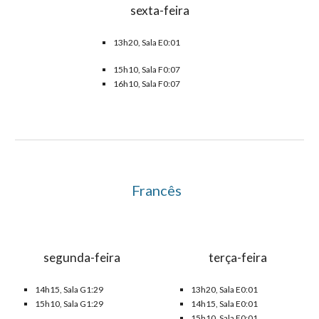
sexta-feira
13h20, Sala E0:01
15h10, Sala
F0:07
16h
10
, Sala F0:07
Francês
segunda-feira
terça-feira
14h15, Sala
G1
:
29
13h20, Sala
E
0:0
1
15h10, Sala
G1
:
29
14h15, Sala
E
0:01
15h10,
Sala E0:01