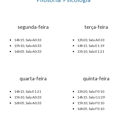
segunda-feira
terça-feira
14h15, Sala
A0:33
1
3
h
20
, Sala A0:33
1
5
h1
0
, Sala A0:33
14h15, Sala
E1:19
16h05, Sala A0:33
15h10
, Sala
E1:21
quarta-feira
quinta-feira
14h15, Sala E1:
21
1
3
h
2
0, Sala
F0:10
15
h1
0
, Sala A0:33
14h15, Sala
G1:29
16
h
0
5, Sala A0:33
15h10, Sala
F0:10
1
6
h
05
, Sala
F0:10