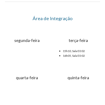
Área de Integração
segunda-feira
terça-feira
1
5
h1
0
, Sala
E0:02
1
6
h
05
, Sala E0:02
quarta-feira
quinta-feira