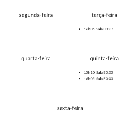
segunda-feira
terça-feira
16h05, Sala H1:31
quarta-feira
quinta-feira
15h10, Sala E0:0
3
16h
05
, Sala E0:03
sexta-feira