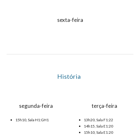
sexta-feira
História
segunda-feira
terça-feira
15h10, Sala H1:GH1
1
3
h
2
0, Sala
F1:22
14h15, Sala E1:
20
15h10, Sala
E1:20