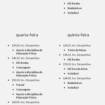
DE Rodas
Badminton
Voleibol
quarta-feira
quinta-feira
13h20, Ins. Desportiva
1
2
h
2
5, Ins. Desportiva
Apoio à disciplina de
Ténis de Mesa
Educação Física
14h15, Ins. Desportiva
14h15, Ins. Desportiva
DE Rodas
DE Rodas
15h10, Ins. Desportiva
Canoagem
DE Escola Ativa
Apoio à disciplina de
Voleibol
Educação Física
16h05, Ins. Desportiva
15h10, Ins. Desportiva
Badminton
Futsal
Voleibol
Canoagem
Apoio à disciplina de
Educação Física
16h05, Ins. Desportiva