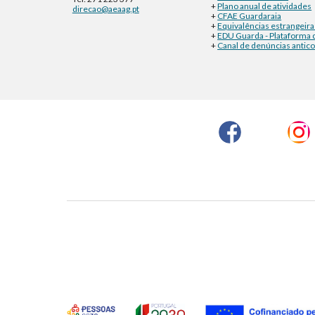
+
Plano anual de atividades
direcao@aeaag.pt
+
CFAE Guardaraia
+
Equivalências estrangeira
+
EDU Guarda - Plataforma 
+
Canal de denúncias antic