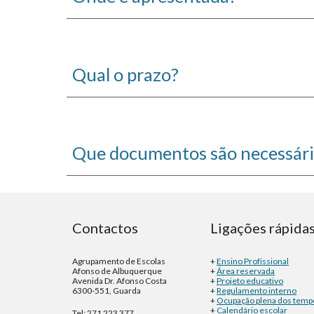
Qual o prazo?
Que documentos são necessári
Contactos
Ligações rápida
Agrupamento de Escolas
+
Ensino Profissional
Afonso de Albuquerque
+
Área reservada
Avenida Dr. Afonso Costa
+
Projeto educativo
6300-551, Guarda
+
Regulamento interno
+
Ocupação plena dos temp
+
Calendário escolar
Tel: 271 223 377