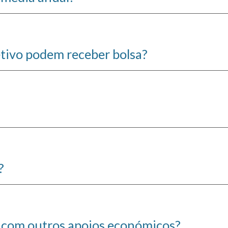
etivo podem receber bolsa?
?
l com outros apoios económicos?