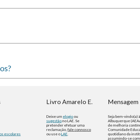
os?
s
Livro Amarelo E.
Mensagem 
Deixe um
elogio
ou
Seja bem-vindo(a) 
sugestão
no LAE. Se
Albuquerque (AEAA
pretender efetuar uma
de melhoria contín
reclamação,
fale connosco
Comunidade Educat
os escolares
ou use o
LAE
.
quotidiano da insti
assumindo-se como 