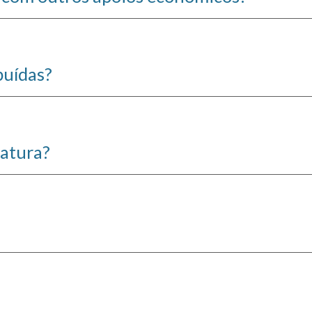
buídas?
datura?