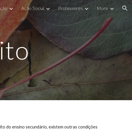
ação
Ação Social
Professores
More
ion
ito
rito do ensino secundário, existem outras condições