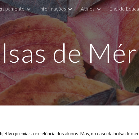
grupamento
Informações
Alunos
Enc. de Educ
ip to main content
Skip to navigat
lsas de Mér
bjetivo premiar a excelência dos alunos. Mas, no caso da bolsa de mé