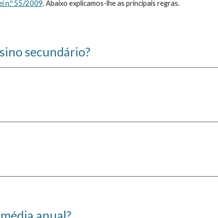
i n.º 55/2009
. Abaixo explicamos-lhe as principais regras.
nsino secundário?
o média anual?