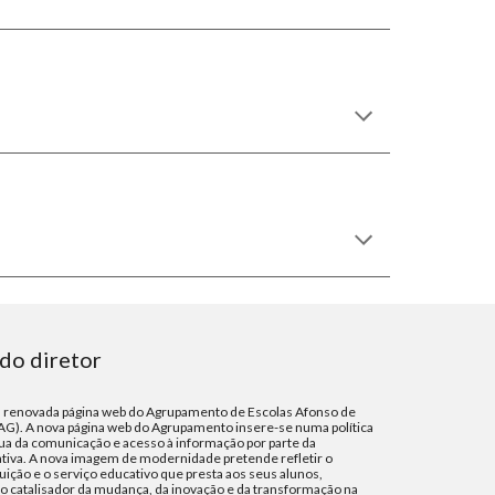
do diretor
à renovada página web do Agrupamento de Escolas Afonso de
G). A nova página web do Agrupamento insere-se numa política
ua da comunicação e acesso à informação por parte da
iva. A nova imagem de modernidade pretende refletir o
tuição e o serviço educativo que presta aos seus alunos,
catalisador da mudança, da inovação e da transformação na