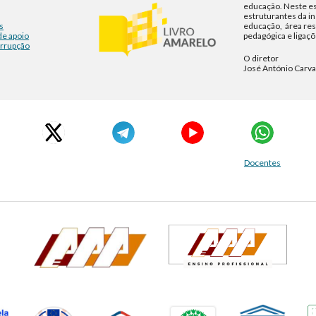
educação. Neste es
estruturantes da in
s
educação, área res
de apoio
pedagógica e ligaçõ
orrupção
O diretor
José António Carv
Docentes