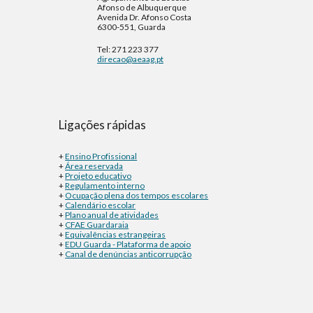
Afonso de Albuquerque
Avenida Dr. Afonso Costa
6300-551, Guarda
Tel: 271 223 377
direcao@aeaag.pt
Ligações rápidas
+
Ensino Profissional
+
Área reservada
+
Projeto educativo
+
Regulamento interno
+
Ocupação plena dos tempos escolares
+
Calendário escolar
+
Plano anual de atividades
+
CFAE Guardaraia
+
Equivalências estrangeiras
+
EDU Guarda - Plataforma de apoio
+
Canal de denúncias anticorrupção