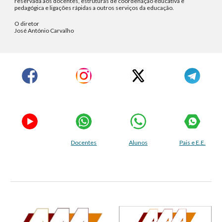
reservada aos docentes, estruturas de coordenação educativa e
pedagógica e ligações rápidas a outros serviços da educação.
O diretor
José António Carvalho
Docentes
Alunos
Pais e E.E.