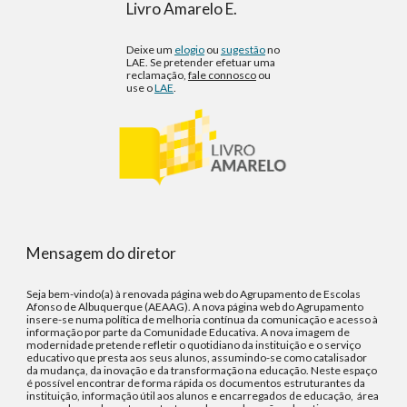
Livro Amarelo E.
Deixe um
elogio
ou
sugestão
no
LAE. Se pretender efetuar uma
reclamação,
fale connosco
ou
use o
LAE
.
Mensagem do diretor
Seja bem-vindo(a) à renovada página web do Agrupamento de Escolas
Afonso de Albuquerque (AEAAG). A nova página web do Agrupamento
insere-se numa política de melhoria contínua da comunicação e acesso à
informação por parte da Comunidade Educativa. A nova imagem de
modernidade pretende refletir o quotidiano da instituição e o serviço
educativo que presta aos seus alunos, assumindo-se como catalisador
da mudança, da inovação e da transformação na educação. Neste espaço
é possível encontrar de forma rápida os documentos estruturantes da
instituição, informação útil aos alunos e encarregados de educação, área