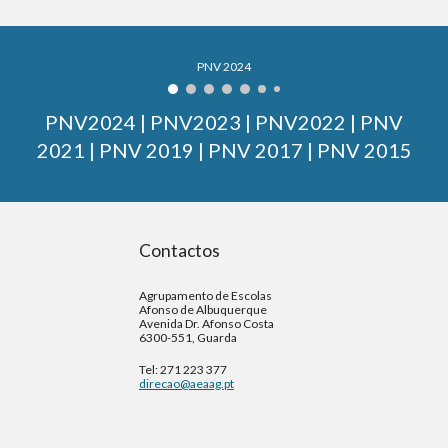
PNV 2024
PNV202
4
|
PNV2023 | PNV2022 | PNV
2021 | PNV 2019 | PNV 2017 | PNV 2015
Contactos
Agrupamento de Escolas
Afonso de Albuquerque
Avenida Dr. Afonso Costa
6300-551, Guarda
Tel: 271 223 377
direcao@aeaag.pt