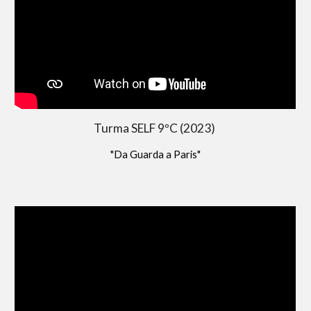
Turma SELF 9ºC (20
23
)
"Da Guarda a Paris"