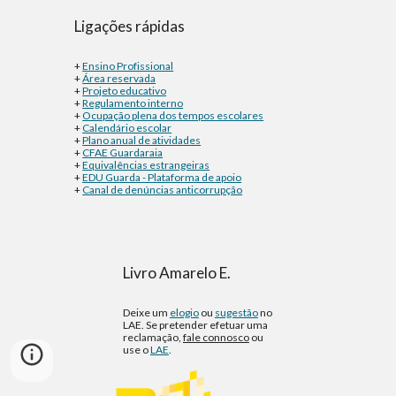
Ligações rápidas
+
Ensino Profissional
+
Área reservada
+
Projeto educativo
+
Regulamento interno
+
Ocupação plena dos tempos escolares
+
Calendário escolar
+
Plano anual de atividades
+
CFAE Guardaraia
+
Equivalências estrangeiras
+
EDU Guarda - Plataforma de apoio
+
Canal de denúncias anticorrupção
Livro Amarelo E.
Deixe um
elogio
ou
sugestão
no
LAE. Se pretender efetuar uma
reclamação,
fale connosco
ou
use o
LAE
.